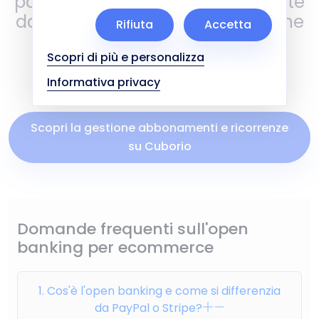
pagamenti periodici direttamente
dalla propria banca, con notifiche
Rifiuta
Accetta
automatiche e riconciliazione
Scopri di più e personalizza
contabile integrata.
Informativa privacy
Scopri la gestione abbonamenti e ricorrenze
su Cuborio
Domande frequenti sull'open
banking per ecommerce
1. Cos'è l'open banking e come si differenzia
da PayPal o Stripe?