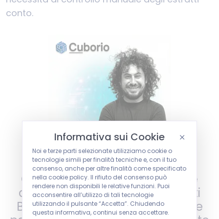
conto.
Informativa sui Cookie
Noi e terze parti selezionate utilizziamo cookie o
tecnologie simili per finalità tecniche e, con il tuo
consenso, anche per altre finalità come specificato
Cuborio gestisce nativamente
nella cookie policy. Il rifiuto del consenso può
rendere non disponibili le relative funzioni. Puoi
abbonamenti e ordini ricorrenti
acconsentire all’utilizzo di tali tecnologie
B2B: i clienti possono autorizzare
utilizzando il pulsante “Accetta”. Chiudendo
questa informativa, continui senza accettare.