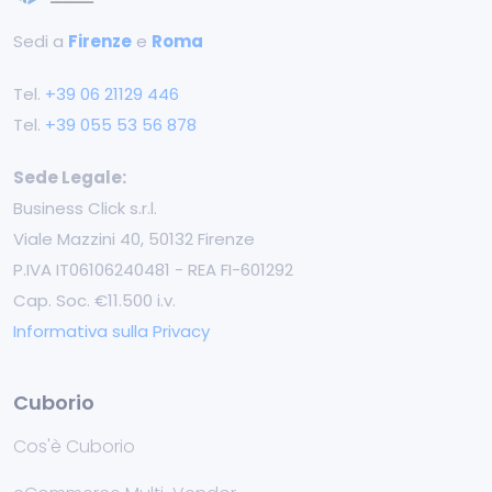
Sedi a
Firenze
e
Roma
Tel.
+39 ‭06 21129 446‬
Tel.
+39 055 53 56 878
Sede Legale:
Business Click s.r.l.
Viale Mazzini 40, 50132 Firenze
P.IVA IT06106240481 - REA FI-601292
Cap. Soc. €11.500 i.v.
Informativa sulla Privacy
Cuborio
Cos'è Cuborio