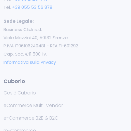
Tel.
+39 055 53 56 878
Sede Legale:
Business Click s.r.l.
Viale Mazzini 40, 50132 Firenze
P.IVA IT06106240481 - REA FI-601292
Cap. Soc. €11.500 i.v.
Informativa sulla Privacy
Cuborio
Cos'è Cuborio
eCommerce Multi-Vendor
e-Commerce B2B & B2C
m-Commerce