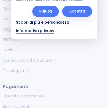
Marketplace
Rifiuta
Accetta
Gestionali di fatturazione
Scopri di più e personalizza
Magazzino
Informativa privacy
RESTFul API
Social
Danea Easyfatt e Cuborio
Dropshipping
Pagamenti
Sistemi di Pagamento
Split-Payment