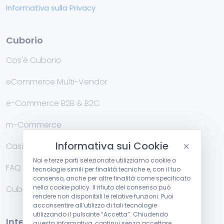
Informativa sulla Privacy
Cuborio
Cos'è Cuborio
eCommerce Multi-Vendor
e-Commerce B2B & B2C
m-Commerce
Informativa sui Cookie
Casi di Studio
Noi e terze parti selezionate utilizziamo cookie o
FAQ
tecnologie simili per finalità tecniche e, con il tuo
consenso, anche per altre finalità come specificato
nella cookie policy. Il rifiuto del consenso può
Cublog
rendere non disponibili le relative funzioni. Puoi
acconsentire all’utilizzo di tali tecnologie
utilizzando il pulsante “Accetta”. Chiudendo
Integrazioni
questa informativa, continui senza accettare.