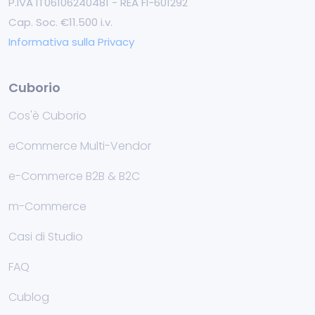
P.IVA IT06106240481 - REA FI-601292
Cap. Soc. €11.500 i.v.
Informativa sulla Privacy
Cuborio
Cos'è Cuborio
eCommerce Multi-Vendor
e-Commerce B2B & B2C
m-Commerce
Casi di Studio
FAQ
Cublog