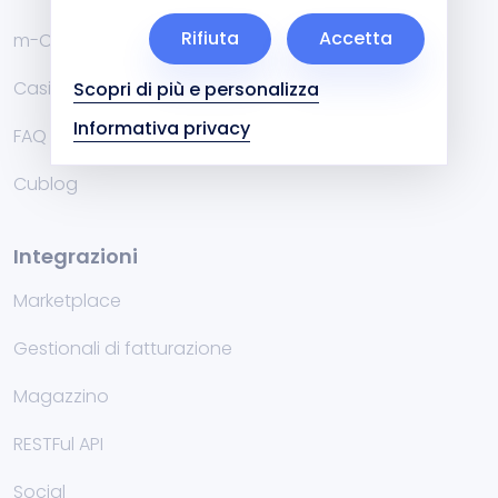
Rifiuta
Accetta
m-Commerce
Casi di Studio
Scopri di più e personalizza
Informativa privacy
FAQ
Cublog
Integrazioni
Marketplace
Gestionali di fatturazione
Magazzino
RESTFul API
Social