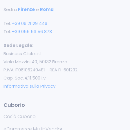
Sedi a
Firenze
e
Roma
Tel.
+39 ‭06 21129 446‬
Tel.
+39 055 53 56 878
Sede Legale:
Business Click s.r.l.
Viale Mazzini 40, 50132 Firenze
P.IVA IT06106240481 - REA FI-601292
Cap. Soc. €11.500 i.v.
Informativa sulla Privacy
Cuborio
Cos'è Cuborio
eCommerce Multi-Vendor