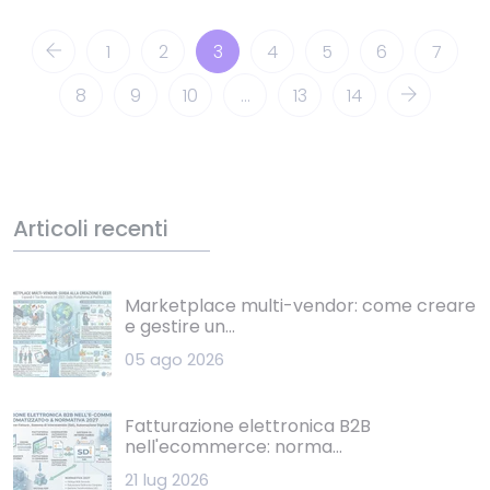
1
2
3
4
5
6
7
8
9
10
...
13
14
Articoli recenti
Marketplace multi-vendor: come creare
e gestire un...
05 ago 2026
Fatturazione elettronica B2B
nell'ecommerce: norma...
21 lug 2026