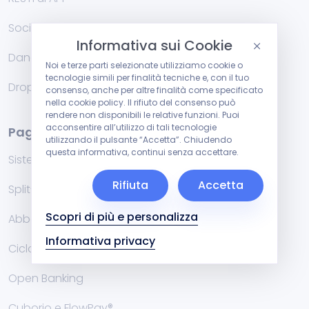
Social
Informativa sui Cookie
Danea Easyfatt e Cuborio
Noi e terze parti selezionate utilizziamo cookie o
tecnologie simili per finalità tecniche e, con il tuo
Dropshipping
consenso, anche per altre finalità come specificato
nella cookie policy. Il rifiuto del consenso può
rendere non disponibili le relative funzioni. Puoi
acconsentire all’utilizzo di tali tecnologie
Pagamenti
utilizzando il pulsante “Accetta”. Chiudendo
questa informativa, continui senza accettare.
Sistemi di Pagamento
Rifiuta
Accetta
Split-Payment
Scopri di più e personalizza
Abbonamenti e ricorrenze
Informativa privacy
Ciclo Rimborsi RMA
Open Banking
Cuborio e FlowPay®