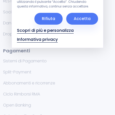
RESTFul API
utilizzando il pulsante “Accetta”. Chiudendo
questa informativa, continui senza accettare.
Social
Rifiuta
Accetta
Danea Easyfatt e Cuborio
Scopri di più e personalizza
Dropshipping
Informativa privacy
Pagamenti
Sistemi di Pagamento
Split-Payment
Abbonamenti e ricorrenze
Ciclo Rimborsi RMA
Open Banking