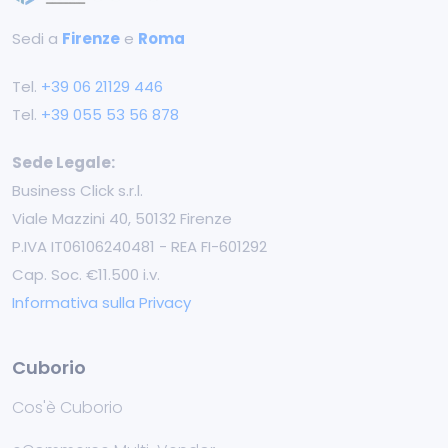
Sedi a
Firenze
e
Roma
Tel.
+39 ‭06 21129 446‬
Tel.
+39 055 53 56 878
Sede Legale:
Business Click s.r.l.
Viale Mazzini 40, 50132 Firenze
P.IVA IT06106240481 - REA FI-601292
Cap. Soc. €11.500 i.v.
Informativa sulla Privacy
Cuborio
Cos'è Cuborio