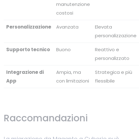
manutenzione
costosi
Personalizzazione
Avanzata
Elevata
personalizzazione
Supporto tecnico
Buono
Reattivo e
personalizzato
Integrazione di
Ampia, ma
Strategica e più
App
con limitazioni
flessibile
Raccomandazioni
La migrazione da Magento a Cuborio può