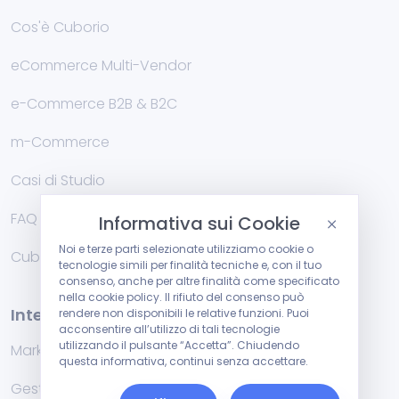
Cos'è Cuborio
eCommerce Multi-Vendor
e-Commerce B2B & B2C
m-Commerce
Casi di Studio
FAQ
Informativa sui Cookie
Noi e terze parti selezionate utilizziamo cookie o
Cublog
tecnologie simili per finalità tecniche e, con il tuo
consenso, anche per altre finalità come specificato
nella cookie policy. Il rifiuto del consenso può
Integrazioni
rendere non disponibili le relative funzioni. Puoi
acconsentire all’utilizzo di tali tecnologie
utilizzando il pulsante “Accetta”. Chiudendo
Marketplace
questa informativa, continui senza accettare.
Gestionali di fatturazione