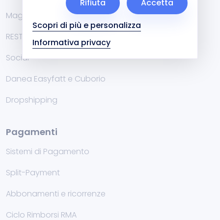
Rifiuta
Accetta
Magazzino
Scopri di più e personalizza
RESTFul API
Informativa privacy
Social
Danea Easyfatt e Cuborio
Dropshipping
Pagamenti
Sistemi di Pagamento
Split-Payment
Abbonamenti e ricorrenze
Ciclo Rimborsi RMA