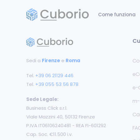
Come funziona
Cu
Sedi a
Firenze
e
Roma
Co
eC
Tel.
+39 ‭06 21129 446‬
Tel.
+39 055 53 56 878
e-
Sede Legale:
m-
Business Click s.r.l.
Cas
Viale Mazzini 40, 50132 Firenze
P.IVA IT06106240481 - REA FI-601292
FA
Cap. Soc. €11.500 i.v.