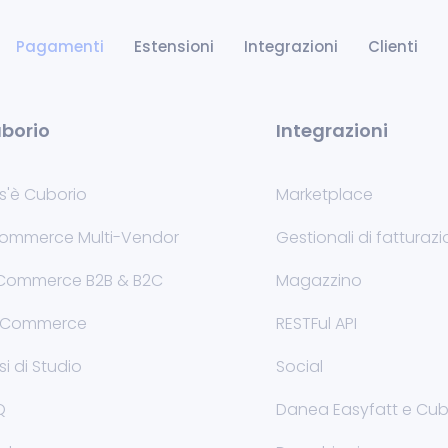
Pagamenti
Estensioni
Integrazioni
Clienti
borio
Integrazioni
s'è Cuborio
Marketplace
ommerce Multi-Vendor
Gestionali di fatturaz
Commerce B2B & B2C
Magazzino
Commerce
RESTFul API
i di Studio
Social
Q
Danea Easyfatt e Cub