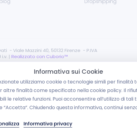
blog
Dropshipping
servati - Viale Mazzini 40, 50132 Firenze - P.IVA
i.v. |
Realizzato con Cuborio™
Informativa sui Cookie
ezionate utilizziamo cookie o tecnologie simili per finalità t
altre finalità come specificato nella cookie policy. Il rif
i le relative funzioni. Puoi acconsentire all’utilizzo di tali
nte “Accetta”. Chiudendo questa informativa, continui senz
onalizza
Informativa privacy