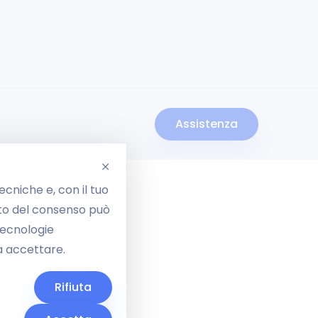
Assistenza
ecniche e, con il tuo
iuto del consenso può
 tecnologie
a accettare.
Rifiuta