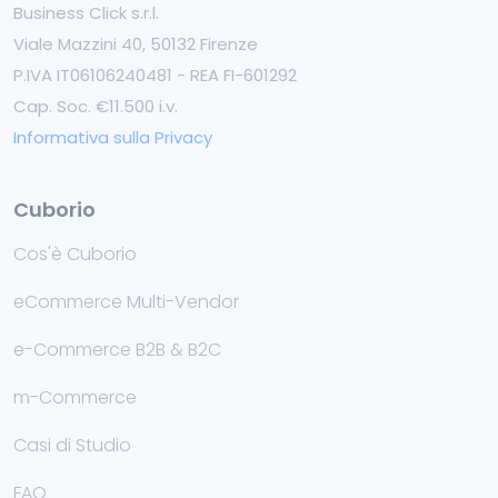
Business Click s.r.l.
Viale Mazzini 40, 50132 Firenze
P.IVA IT06106240481 - REA FI-601292
Cap. Soc. €11.500 i.v.
Informativa sulla Privacy
Cuborio
Cos'è Cuborio
eCommerce Multi-Vendor
e-Commerce B2B & B2C
m-Commerce
Casi di Studio
FAQ