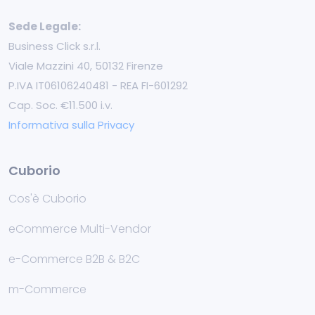
Sede Legale:
Business Click s.r.l.
Viale Mazzini 40, 50132 Firenze
P.IVA IT06106240481 - REA FI-601292
Cap. Soc. €11.500 i.v.
Informativa sulla Privacy
Cuborio
Cos'è Cuborio
eCommerce Multi-Vendor
e-Commerce B2B & B2C
m-Commerce