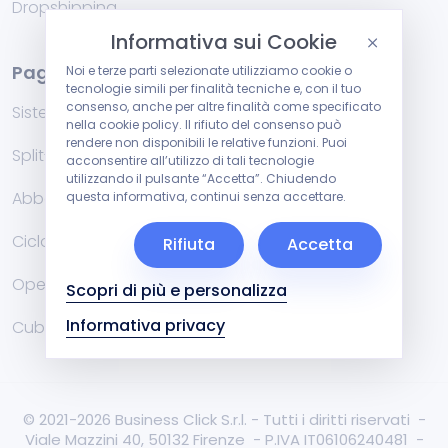
Dropshipping
Informativa sui Cookie
Pagamenti
Noi e terze parti selezionate utilizziamo cookie o
tecnologie simili per finalità tecniche e, con il tuo
consenso, anche per altre finalità come specificato
Sistemi di Pagamento
nella cookie policy. Il rifiuto del consenso può
rendere non disponibili le relative funzioni. Puoi
Split-Payment
acconsentire all’utilizzo di tali tecnologie
utilizzando il pulsante “Accetta”. Chiudendo
Abbonamenti e ricorrenze
questa informativa, continui senza accettare.
Ciclo Rimborsi RMA
Rifiuta
Accetta
Open Banking
Scopri di più e personalizza
Informativa privacy
Cuborio e FlowPay®
© 2021-2026 Business Click S.r.l. - Tutti i diritti riservati -
Viale Mazzini 40, 50132 Firenze - P.IVA IT06106240481 -