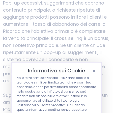
Pop-up eccessivi, suggerimenti che coprono il
contenuto principale, o richieste ripetute di
aggiungere prodotti possono irritare i clienti e
aumentare il tasso di abbandono del carrello.
Ricorda che l’obiettivo primario è completare
la vendita principale; il cross selling è un bonus,
non l’obiettivo principale. Se un cliente chiude
ripetutamente un pop-up di suggerimenti, il
sistema dovrebbe riconoscerlo e non
mostrarlo più. La persistenza eccessiva viene
Informativa sui Cookie
percepita come spam e può danneggiare la
Noi e terze parti selezionate utilizziamo cookie o
reputazione del brand.
tecnologie simili per finalità tecniche e, con il tuo
consenso, anche per altre finalità come specificato
nella cookie policy. Il rifiuto del consenso può
Suggerimenti non pertinenti rappresentano un
rendere non disponibili le relative funzioni. Puoi
acconsentire all’utilizzo di tali tecnologie
altro errore comune che mina la credibilità.
utilizzando il pulsante “Accetta”. Chiudendo
Proporre prodotti casuali o non correlati
questa informativa, continui senza accettare.