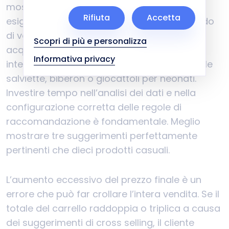
mostra al cliente che non comprendi le sue
Rifiuta
Accetta
esigenze e che stai semplicemente cercando
di vendere qualsiasi cosa. Un cliente che
Scopri di più e personalizza
acquista pannolini per bambini non è
Informativa privacy
interessato a attrezzature per il fitness; vuole
salviette, biberon o giocattoli per neonati.
Investire tempo nell’analisi dei dati e nella
configurazione corretta delle regole di
raccomandazione è fondamentale. Meglio
mostrare tre suggerimenti perfettamente
pertinenti che dieci prodotti casuali.
L’aumento eccessivo del prezzo finale è un
errore che può far crollare l’intera vendita. Se il
totale del carrello raddoppia o triplica a causa
dei suggerimenti di cross selling, il cliente